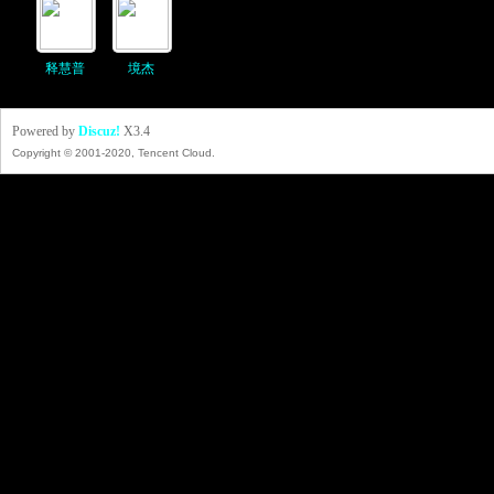
释慧普
境杰
Powered by
Discuz!
X3.4
Copyright © 2001-2020, Tencent Cloud.