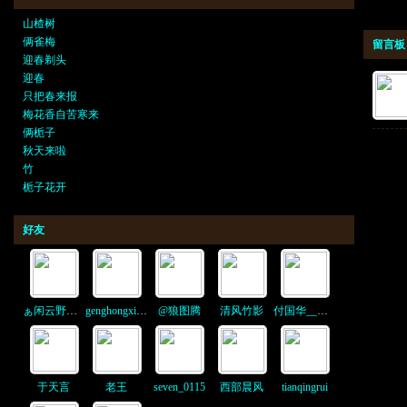
山楂树
俩雀梅
留言板
迎春剃头
迎春
只把春来报
梅花香自苦寒来
俩栀子
秋天来啦
竹
栀子花开
好友
ぁ闲云野鹤ぁ
genghongxing1
@狼图腾
清风竹影
付国华__铜陵
于天言
老王
seven_0115
西部晨风
tianqingrui