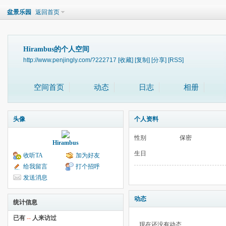
盆景乐园
返回首页
Hirambus的个人空间
http://www.penjingly.com/?222717
[收藏]
[复制]
[分享]
[RSS]
空间首页
动态
日志
相册
头像
个人资料
性别
保密
Hirambus
生日
收听TA
加为好友
给我留言
打个招呼
发送消息
动态
统计信息
已有
--
人来访过
现在还没有动态