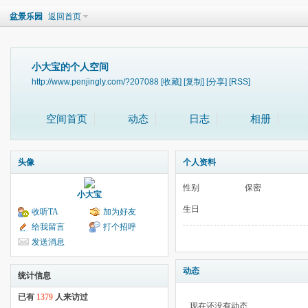
盆景乐园
返回首页
小大宝的个人空间
http://www.penjingly.com/?207088
[收藏]
[复制]
[分享]
[RSS]
空间首页
动态
日志
相册
头像
个人资料
性别
保密
小大宝
生日
收听TA
加为好友
给我留言
打个招呼
发送消息
动态
统计信息
已有
1379
人来访过
现在还没有动态