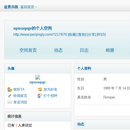
盆景乐园
返回首页
upusaqege的个人空间
http://www.penjingly.com/?217670
[收藏]
[复制]
[分享]
[RSS]
空间首页
动态
日志
相册
头像
个人资料
性别
男
upusaqege
生日
1989 年 7 月 14 
收听TA
加为好友
给我留言
打个招呼
真实姓名
Петерис
发送消息
统计信息
动态
已有
1
人来访过