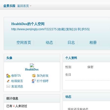
盆景乐园
返回首页
HealthDox的个人空间
http://www.penjingly.com/?222275
[收藏]
[复制]
[分享]
[RSS]
空间首页
动态
日志
相册
头像
个人资料
性别
保密
HealthDox
生日
收听TA
加为好友
给我留言
打个招呼
发送消息
动态
统计信息
已有
4
人来访过
现在还没有动态