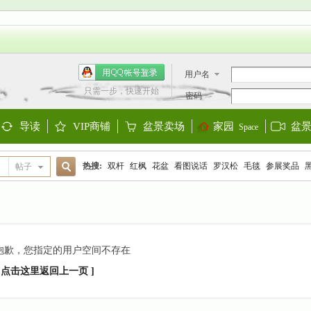
用户名
只需一步，快速开始
密码
导读
VIP商铺
盆景卖场
家园
盆
Space
Guide
Shop
Store
热搜:
双杆
红枫
花盆
看图说话
罗汉松
毛毯
参展奖品
帖子
搜
欧洲盆景
阳台设计
迎春
金雀
大阪松
金弹子
黑松
三角
索
抱歉，您指定的用户空间不存在
[ 点击这里返回上一页 ]