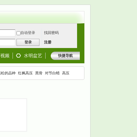
自动登录
找回密码
登录
注册
景视频
水明盆艺
快捷导航
黑松的品种
红枫高压
黑骨
对节白蜡
高压
枫