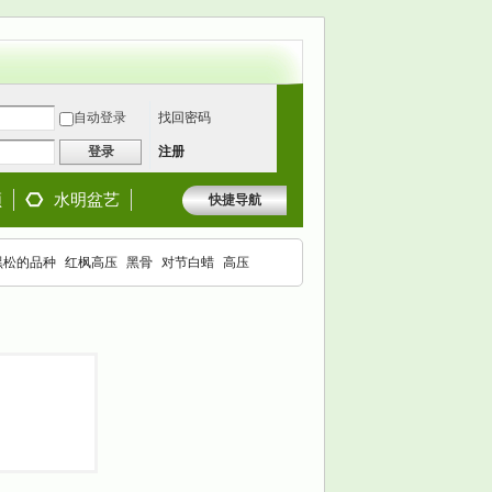
自动登录
找回密码
登录
注册
频
水明盆艺
快捷导航
黑松的品种
红枫高压
黑骨
对节白蜡
高压
枫