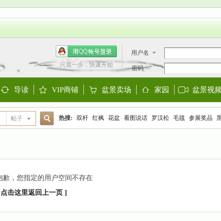
用户名
只需一步，快速开始
密码
导读
VIP商铺
盆景卖场
家园
盆景视
Guide
Shop
Store
Space
热搜:
双杆
红枫
花盆
看图说话
罗汉松
毛毯
参展奖品
帖子
搜
欧洲盆景
阳台设计
迎春
金雀
大阪松
金弹子
黑松
三角
索
抱歉，您指定的用户空间不存在
[ 点击这里返回上一页 ]