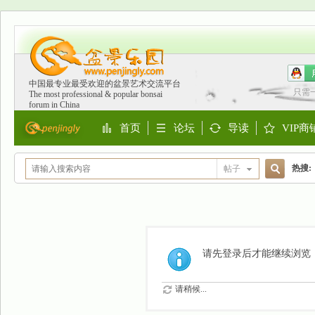
中国最专业最受欢迎的盆景艺术交流平台
只需
The most professional & popular bonsai
forum in China
首页
论坛
导读
VIP商
Portal
BBS
Guide
Shop
热搜:
帖子
搜
欧洲
索
请先登录后才能继续浏览
请稍候...