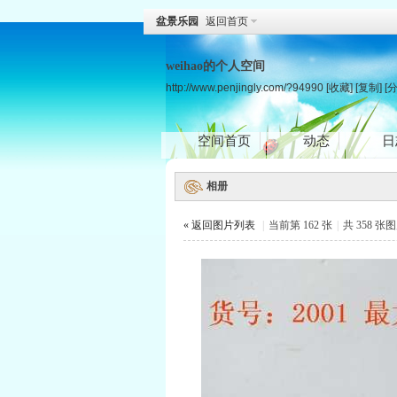
盆景乐园
返回首页
weihao的个人空间
http://www.penjingly.com/?94990
[收藏]
[复制]
[
空间首页
动态
日
相册
« 返回图片列表
|
当前第 162 张
|
共 358 张