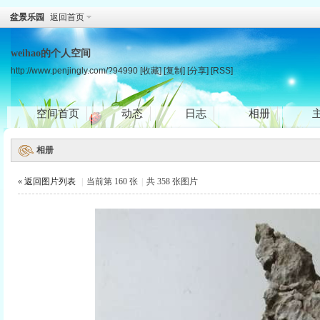
盆景乐园
返回首页
weihao的个人空间
http://www.penjingly.com/?94990
[收藏]
[复制]
[分享]
[RSS]
空间首页
动态
日志
相册
相册
« 返回图片列表
|
当前第 160 张
|
共 358 张图片