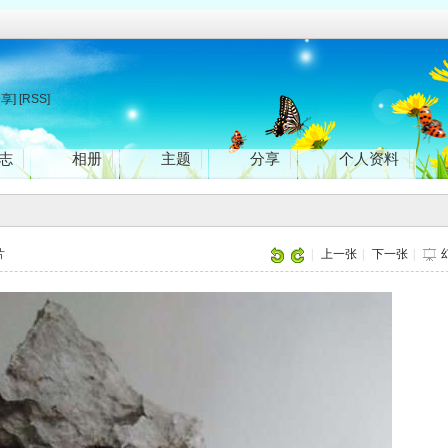
分享]
[RSS]
志
相册
主题
分享
个人资料
片
|
上一张
|
下一张
|