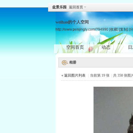
盆景乐园
返回首页
weihao的个人空间
http://www.penjingly.com/?94990
[收藏]
[复制]
[
空间首页
动态
日
相册
« 返回图片列表
|
当前第 19 张
|
共 358 张图