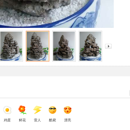
鸡蛋
鲜花
雷人
酷毙
漂亮