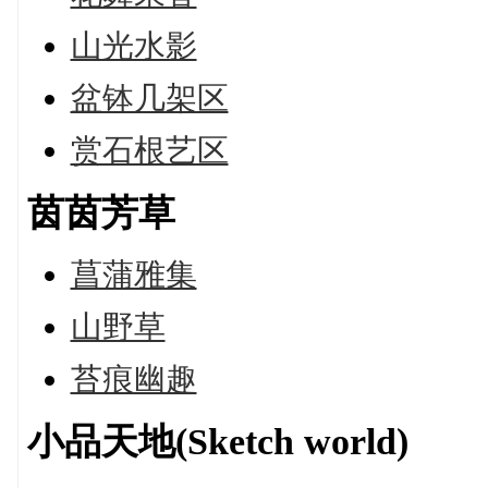
山光水影
盆钵几架区
赏石根艺区
茵茵芳草
菖蒲雅集
山野草
苔痕幽趣
小品天地(Sketch world)