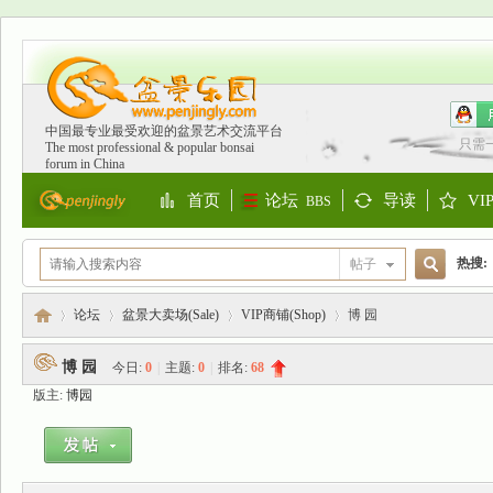
中国最专业最受欢迎的盆景艺术交流平台
只需
The most professional & popular bonsai
forum in China
首页
论坛
导读
VI
BBS
Portal
Guide
S
热搜:
帖子
搜
欧洲
论坛
盆景大卖场(Sale)
VIP商铺(Shop)
博 园
博 园
今日:
0
|
主题:
0
|
排名:
68
索
版主:
博园
盆
»
›
›
›