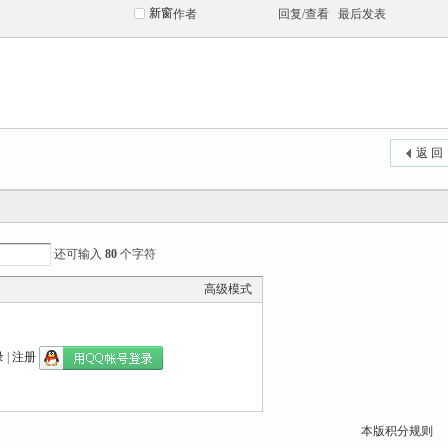
新窗
作者
回复/查看
最后发表
返 回
还可输入
80
个字符
高级模式
录
|
注册
本版积分规则