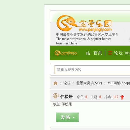
中国最专业最受欢迎的盆景艺术交流平台
The most professional & popular bonsai
forum in China
首页
论坛
BB
Portal
论坛
盆景大卖场(Sale)
VIP商铺(Shop)
伴松居
今日:
0
|
主题:
0
|
排名:
117
版主:
伴松居
盆
»
›
›