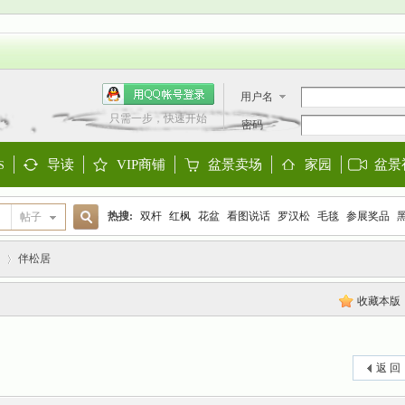
用户名
只需一步，快速开始
密码
导读
VIP商铺
盆景卖场
家园
盆景
S
Guide
Shop
Store
Space
热搜:
双杆
红枫
花盆
看图说话
罗汉松
毛毯
参展奖品
帖子
搜
欧洲盆景
阳台设计
迎春
金雀
大阪松
金弹子
黑松
三角
伴松居
收藏本版
索
›
返 回