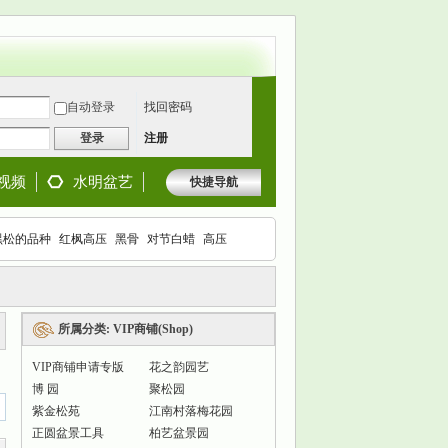
自动登录
找回密码
登录
注册
视频
水明盆艺
快捷导航
黑松的品种
红枫高压
黑骨
对节白蜡
高压
枫
所属分类: VIP商铺(Shop)
VIP商铺申请专版
花之韵园艺
博 园
聚松园
紫金松苑
江南村落梅花园
正圆盆景工具
柏艺盆景园