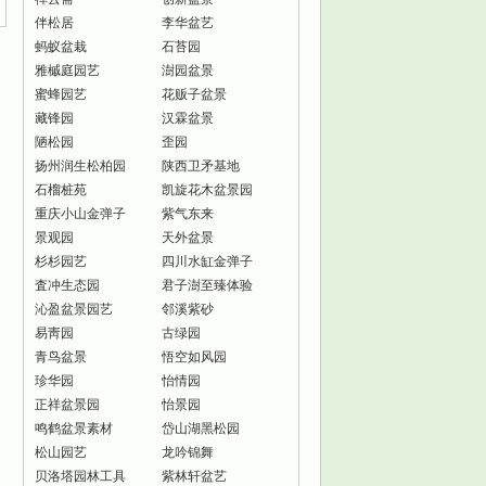
伴松居
李华盆艺
蚂蚁盆栽
石苔园
雅槭庭园艺
澍园盆景
蜜蜂园艺
花贩子盆景
藏锋园
汉霖盆景
陋松园
歪园
扬州润生松柏园
陕西卫矛基地
石榴桩苑
凯旋花木盆景园
重庆小山金弹子
紫气东来
景观园
天外盆景
杉杉园艺
四川水缸金弹子
査冲生态园
君子澍至臻体验
沁盈盆景园艺
邻溪紫砂
易靑园
古绿园
青鸟盆景
悟空如风园
珍华园
怡情园
正祥盆景园
怡景园
鸣鹤盆景素材
岱山湖黑松园
松山园艺
龙吟锦舞
贝洛塔园林工具
紫林轩盆艺