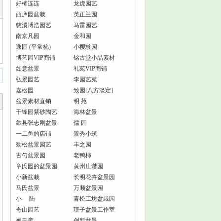
好杮连连
龙虎园艺
西庐园盆栽
英正兰园
慈溪博浩园艺
马雷园艺
南京凡园
金和园
逸园 (平常杺)
小樱桩园
博艺园VIP商铺
铭古堂小品素材
如意盆景
礼苑VIP商铺
弘景园艺
李园艺苑
嘉松园
致园[八方淡定]
盆景素材直销
明 苑
千锋园紫砂陶艺
海林盆景
歙县张志刚盆景
儒 园
一二鱼的店铺
景秀小筑
劲松盆景园艺
丰之园
古勺盆景园
老鸭柿
章氏园的盆景园
黄州庄谐园
小新盆栽
长明花卉盆景园
马氏盆景
万顺盆景园
小 陆
青松工坊盆栽园
奇山园艺
璞子盆景工作室
禅云斋
创新盆景