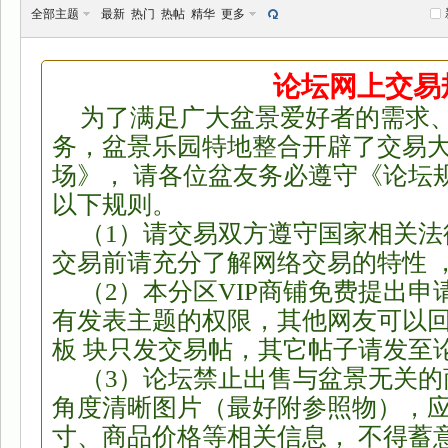
全部主题
最新
热门
热帖
精华
更多
论坛网上交易
为了满足广大盆景爱好者的需求
景
务，盆景乐园特地整合开辟了交易
场》， 请各位盆友务必遵守《论坛
以下规则。
（1）请交易双方遵守国家相关
交易前请充分了解网络交易的特性 
（2）本分区VIP商铺免费提出申
有发表主题的权限，其他网友可以
乐
板 块只发交易帖，其它帖子请发至
（3）论坛禁止出售与盆景无关
角度清晰图片（最好附参照物），
寸、商品价格等相关信息， 不得蓄