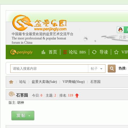
中国最专业最受欢迎的盆景艺术交流平台
只需
The most professional & popular bonsai
forum in China
首页
论坛
导读
VI
BBS
Portal
Guide
S
热搜:
帖子
搜
欧洲
论坛
盆景大卖场(Sale)
VIP商铺(Shop)
石苔园
石苔园
今日:
0
|
主题:
2
|
排名:
119
索
版主:
胡神
盆
»
›
›
›