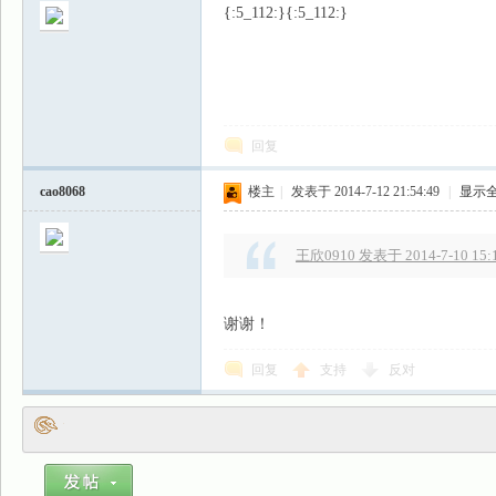
{:5_112:}{:5_112:}
回复
cao8068
楼主
|
发表于 2014-7-12 21:54:49
|
显示
王欣0910 发表于 2014-7-10 15:
谢谢！
回复
支持
反对