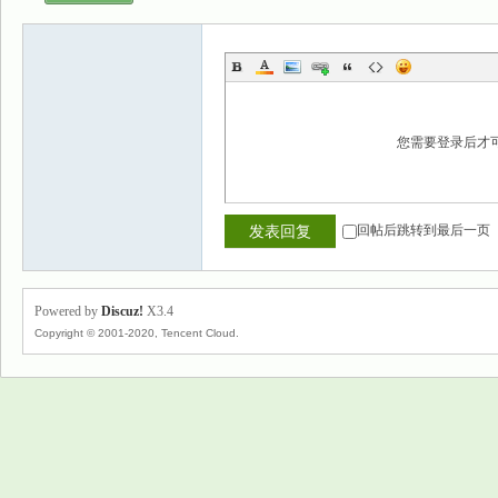
您需要登录后才
回帖后跳转到最后一页
发表回复
Powered by
Discuz!
X3.4
Copyright © 2001-2020, Tencent Cloud.