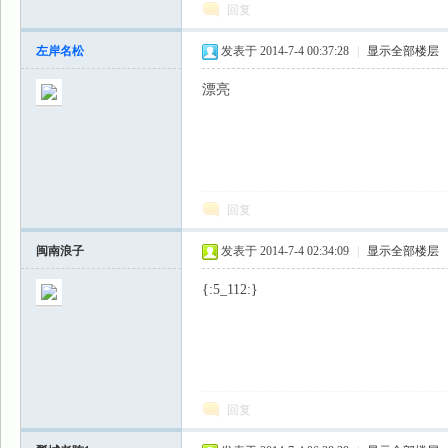
回复
左岸名松
发表于 2014-7-4 00:37:28
|
显示全部楼层
漂亮
回复
闽南浪子
发表于 2014-7-4 02:34:09
|
显示全部楼层
{:5_112:}
回复