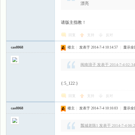
漂亮
请版主指教！
回复
支持
反对
cao8068
楼主
|
发表于 2014-7-4 10:14:57
|
显示全
闽南浪子 发表于 2014-7-4 02:3
{:5_122:}
回复
支持
反对
cao8068
楼主
|
发表于 2014-7-4 10:16:03
|
显示全
瓢城老陈1 发表于 2014-7-4 06: