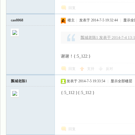
回复
cao8068
楼主
|
发表于 2014-7-5 19:32:44
|
显示全
瓢城老陈1 发表于 2014-7-4 13:
谢谢！{:5_122:}
回复
支持
反对
瓢城老陈1
发表于 2014-7-5 19:33:54
|
显示全部楼层
{:5_112:}{:5_112:}
回复