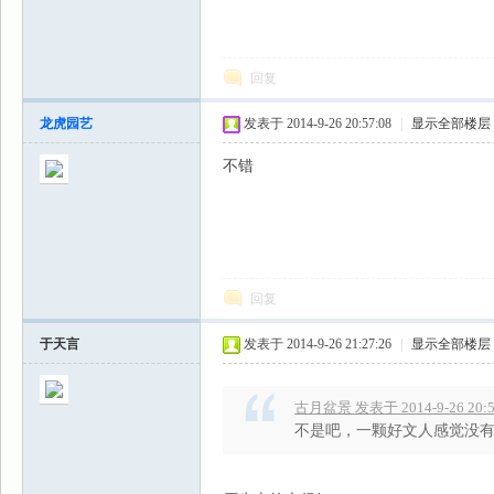
回复
龙虎园艺
发表于 2014-9-26 20:57:08
|
显示全部楼层
不错
回复
于天言
发表于 2014-9-26 21:27:26
|
显示全部楼层
古月盆景 发表于 2014-9-26 20:
不是吧，一颗好文人感觉没