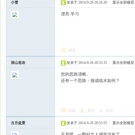
小雪
发表于 2014-9-26 20:26:20
|
显示全部楼层
漂亮 学习
回复
深山老农
发表于 2014-9-26 20:33:35
|
显示全部楼层
您的思路清晰。
还有一个思路：做成临水如何？
回复
支持
反对
古月盆景
发表于 2014-9-26 20:53:55
|
显示全部楼层
不是吧，一颗好文人感觉没有了