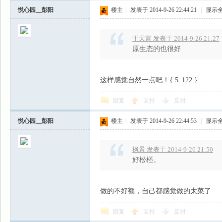
悦心园__彭阳
楼主
|
发表于 2014-9-26 22:44:21
|
显示
于天言 发表于 2014-9-26 21:27
原生态的也很好
这样感觉自然一点吧！{:5_122:}
回复
支持
反对
悦心园__彭阳
楼主
|
发表于 2014-9-26 22:44:53
|
显示
枫景 发表于 2014-9-26 21:50
好松柸。
做的不好额，自己都感觉做的太菜了
回复
支持
反对