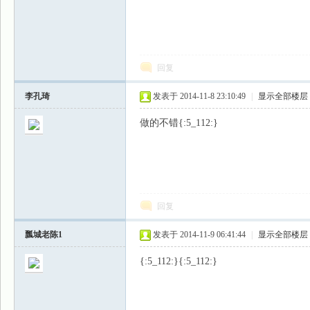
回复
李孔琦
发表于 2014-11-8 23:10:49
|
显示全部楼层
做的不错{:5_112:}
回复
瓢城老陈1
发表于 2014-11-9 06:41:44
|
显示全部楼层
{:5_112:}{:5_112:}