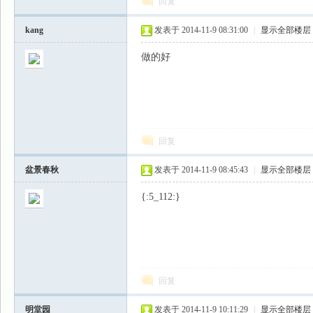
回复
kang
发表于 2014-11-9 08:31:00
|
显示全部楼层
做的好
回复
盆景春秋
发表于 2014-11-9 08:45:43
|
显示全部楼层
{:5_112:}
回复
明堂园
发表于 2014-11-9 10:11:29
|
显示全部楼层