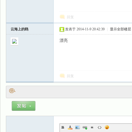
回复
云海上的鸥
发表于 2014-11-9 20:42:39
|
显示全部楼层
漂亮
回复