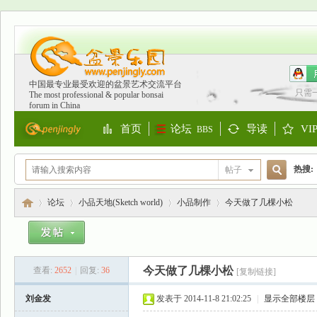
中国最专业最受欢迎的盆景艺术交流平台
只需
The most professional & popular bonsai
forum in China
首页
论坛
导读
VI
BBS
Portal
Guide
S
热搜:
帖子
搜
欧洲
论坛
小品天地(Sketch world)
小品制作
今天做了几棵小松
索
盆
»
›
›
›
今天做了几棵小松
查看:
2652
|
回复:
36
[复制链接]
刘金发
发表于 2014-11-8 21:02:25
|
显示全部楼层