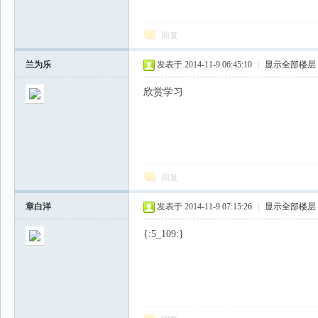
回复
兰为乐
发表于 2014-11-9 06:45:10
|
显示全部楼层
欣赏学习
回复
章白洋
发表于 2014-11-9 07:15:26
|
显示全部楼层
{:5_109:}