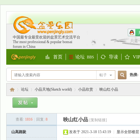
中国最专业最受欢迎的盆景艺术交流平台
只需
The most professional & popular bonsai
forum in China
首页
论坛
导读
VI
BBS
Portal
Guide
S
热搜:
帖子
搜
欧洲
论坛
小品天地(Sketch world)
小品欣赏
映山红小品
索
盆
»
›
›
›
映山红小品
查看:
1816
|
回复:
8
[复制链接]
山高路陡
发表于 2021-3-18 15:43:19
|
显示全部楼层