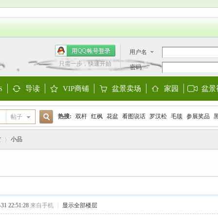
用户名
只需一步，快速开始
密码
导读
VIP商铺
盆景卖场
家园
盆景
S
Guide
Shop
Store
Space
热搜:
双杆
红枫
花盆
看图说话
罗汉松
毛毯
参展奖品
帖子
搜
欧洲盆景
阳台设计
迎春
金雀
大阪松
金弹子
黑松
三角
赏
小品
索
›
1 22:51:28
来自手机
|
显示全部楼层