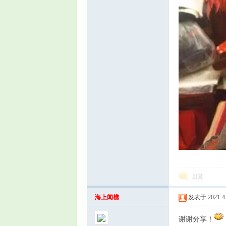
园
回复
海上闻樵
发表于 2021-4-1
谢谢分享！