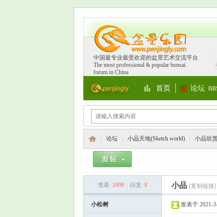
中国最专业最受欢迎的盆景艺术交流平台
The most professional & popular bonsai
forum in China
首页
论坛
BB
Portal
论坛
小品天地(Sketch world)
小品欣
盆
»
›
›
小品
查看:
2099
|
回复:
8
[复制链接]
小松树
发表于 2021-3-3