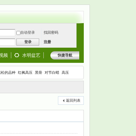
自动登录
找回密码
登录
注册
视频
水明盆艺
快捷导航
黑松的品种
红枫高压
黑骨
对节白蜡
高压
枫
返回列表