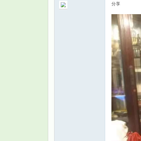
分享
景
乐