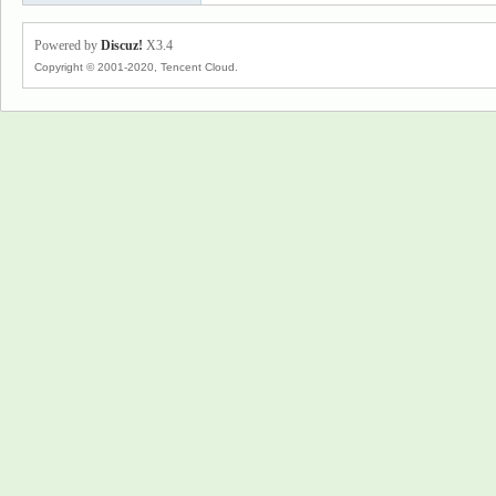
Powered by
Discuz!
X3.4
Copyright © 2001-2020, Tencent Cloud.