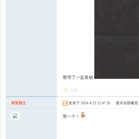
园
整理了一盆黄杨
回复
荷香园主
发表于 2024-9-23 22:47:20
|
显示全部楼层
赞一个！