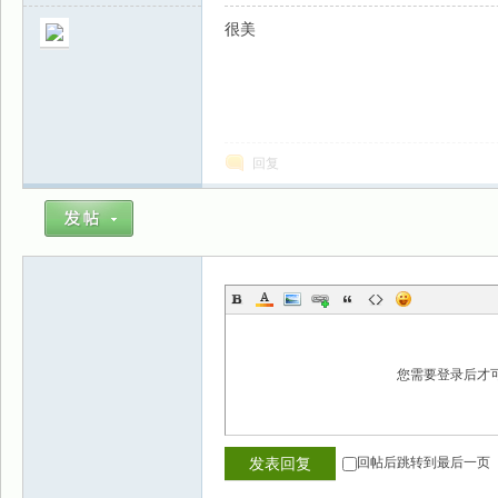
很美
回复
您需要登录后才
回帖后跳转到最后一页
发表回复