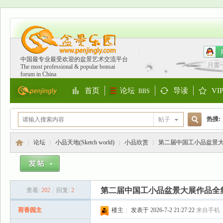
中国最专业最受欢迎的盆景艺术交流平台
只需
The most professional & popular bonsai
forum in China
首页
论坛
导读
VI
BBS
Portal
Guide
S
热搜:
帖子
搜
欧洲
论坛
小品天地(Sketch world)
小品欣赏
第二届中国工小品盆景大
索
盆
»
›
›
›
第二届中国工小品盆景大展作品全集
查看:
202
|
回复:
2
荷香园主
楼主
|
发表于 2026-7-2 21:27:22
来自手机