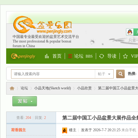
中国最专业最受欢迎的盆景艺术交流平台
只需
The most professional & popular bonsai
forum in China
首页
论坛
导读
VI
BBS
Portal
Guide
S
热搜:
帖子
搜
欧洲
论坛
小品天地(Sketch world)
小品欣赏
第二届中国工小品盆景大
索
盆
»
›
›
›
第二届中国工小品盆景大展作品全集
查看:
204
|
回复:
2
荷香园主
楼主
|
发表于 2026-7-7 20:21:25
来自手机