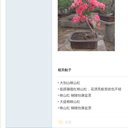
相关帖子
•
大别山映山红
•
提跟胭脂红映山红，花漂亮桩形状也不错
•
映山红 铜陵怡康盆景
•
大提根映山红
•
映山红 铜陵怡康盆景
回复