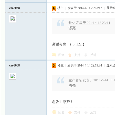
cao8068
楼主
|
发表于 2014-4-14 22:18:47
|
显示
长林 发表于 2014-4-13 23:11
漂亮
谢谢夸赞！{:5_122:}
回复
支持
反对
cao8068
楼主
|
发表于 2014-4-14 22:19:34
|
显示
左岸名松 发表于 2014-4-14 00:
漂亮
谢版主夸赞！
回复
支持
反对