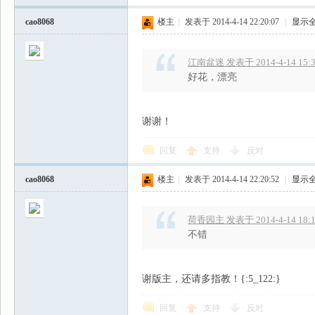
cao8068
楼主
|
发表于 2014-4-14 22:20:07
|
显示
江南盆迷 发表于 2014-4-14 15:
好花，漂亮
谢谢！
回复
支持
反对
cao8068
楼主
|
发表于 2014-4-14 22:20:52
|
显示
荷香园主 发表于 2014-4-14 18:
不错
谢版主，还请多指教！{:5_122:}
回复
支持
反对