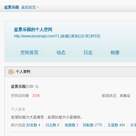
盆景乐园
返回首页
盆景乐园的个人空间
http://www.penjingly.com/?1
[收藏]
[复制]
[分享]
[RSS]
空间首页
动态
日志
相册
个人资料
盆景乐园
(UID: 1)
空间访问量
2118
邮箱状态
未验证
个人签名
欲望比能力大是痛苦，欲望比能力小是痛快。
统计信息
好友数 4
|
日志数 0
|
相册数 1
|
回帖数 2779
|
主题数 494
|
分享