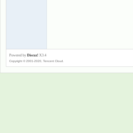
景
Powered by
Discuz!
X3.4
Copyright © 2001-2020, Tencent Cloud.
乐