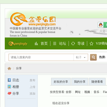
中国最专业最受欢迎的盆景艺术交流平台
只需
The most professional & popular bonsai
forum in China
首页
论坛
导读
VIP商
Portal
BBS
Guide
Shop
热搜:
帖子
搜
欧洲
分享
日志
发布
好友的分享
我的分享
随便看看
索
相册
上传
盆
›
按类型查看:
全部
|
网址
|
视频
|
音乐
|
Fla
分享
添加
现在还没分享