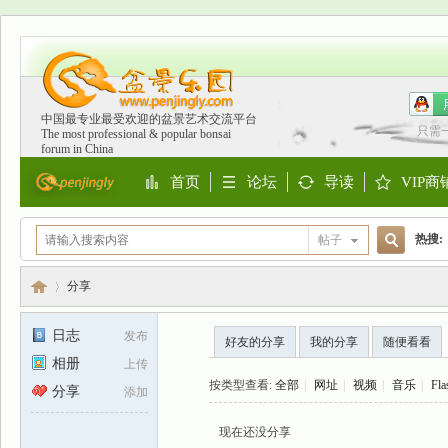
中国最专业最受欢迎的盆景艺术交流平台
只需
The most professional & popular bonsai
forum in China
首页
论坛
导读
VIP商
Portal
BBS
Guide
Shop
热搜:
帖子
搜
欧洲
分享
日志
发布
好友的分享
我的分享
随便看看
索
相册
上传
盆
›
按类型查看:
全部
|
网址
|
视频
|
音乐
|
Fla
分享
添加
现在还没分享