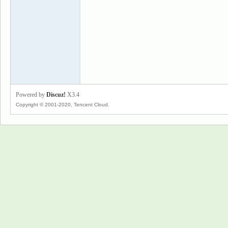
景
Powered by
Discuz!
X3.4
Copyright © 2001-2020, Tencent Cloud.
乐