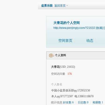
盆景乐园
返回首页
大青花的个人空间
http://www.penjingly.com/?21632
[收藏]
空间首页
动态
个人资料
大青花
(UID: 21632)
空间访问量
176
个人签名
中国小盆景俱乐部qq:172932150
本人qq:971772597 电:13901118670
统计信息
好友数 6
|
日志数 0
|
相册数 1