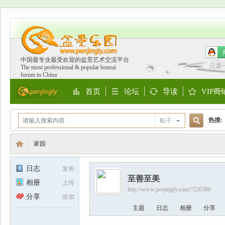
中国最专业最受欢迎的盆景艺术交流平台
只需
The most professional & popular bonsai
forum in China
首页
论坛
导读
VIP商
Portal
BBS
Guide
Shop
热搜:
帖子
搜
欧洲
家园
日志
发布
至善至美
索
相册
上传
盆
›
http://www.penjingly.com/?226380
分享
添加
主题
日志
相册
分享