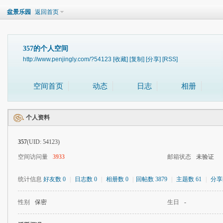
盆景乐园
返回首页
357的个人空间
http://www.penjingly.com/?54123
[收藏]
[复制]
[分享]
[RSS]
空间首页
动态
日志
相册
个人资料
357
(UID: 54123)
空间访问量
3933
邮箱状态
未验证
统计信息
好友数 0
|
日志数 0
|
相册数 0
|
回帖数 3879
|
主题数 61
|
分享
性别
保密
生日
-