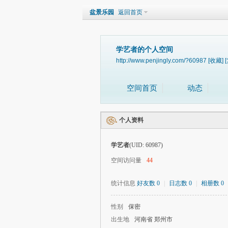
盆景乐园
返回首页
学艺者的个人空间
http://www.penjingly.com/?60987
[收藏]
空间首页
动态
个人资料
学艺者
(UID: 60987)
空间访问量
44
统计信息
好友数 0
|
日志数 0
|
相册数 0
性别
保密
出生地
河南省 郑州市