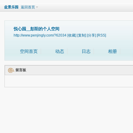
盆景乐园
返回首页
悦心园__彭阳的个人空间
http://www.penjingly.com/?62034
[收藏]
[复制]
[分享]
[RSS]
空间首页
动态
日志
相册
留言板