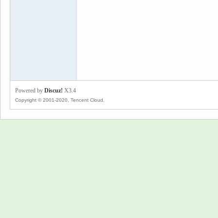
景
Powered by
Discuz!
X3.4
Copyright © 2001-2020, Tencent Cloud.
乐