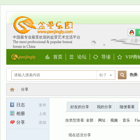
中国最专业最受欢迎的盆景艺术交流平台
只需
The most professional & popular bonsai
forum in China
首页
论坛
导读
VIP商
Portal
BBS
Guide
Shop
热搜:
帖子
搜
欧洲
分享
日志
发布
好友的分享
我的分享
随便看看
索
相册
上传
盆
›
按类型查看:
全部
|
网址
|
视频
|
音乐
|
Fla
分享
添加
现在还没分享