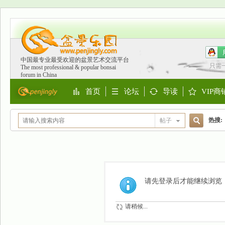
中国最专业最受欢迎的盆景艺术交流平台
只需
The most professional & popular bonsai
forum in China
首页
论坛
导读
VIP商
Portal
BBS
Guide
Shop
热搜:
帖子
搜
欧洲
索
请先登录后才能继续浏览
请稍候...