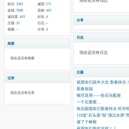
现在还没有动态
积分:
3283
威望:
571
金钱:
5048
贡献:
443
诚信度:
443
好友:
4
分享
主题:
32
日志:
--
相册:
--
分享:
4
日志
相册
现在还没有日志
现在还没有相册
主题
记录
祝朋友们鼠年大吉 新春快乐
新春祝福
现在还没有记录
物尽其用——给石头配座
一个石窝窝...
祝乐园朋友们新春快乐 旺年
118道“石头菜”组“满汉全席”
做了个树根
祝朋友们新年吉祥！！