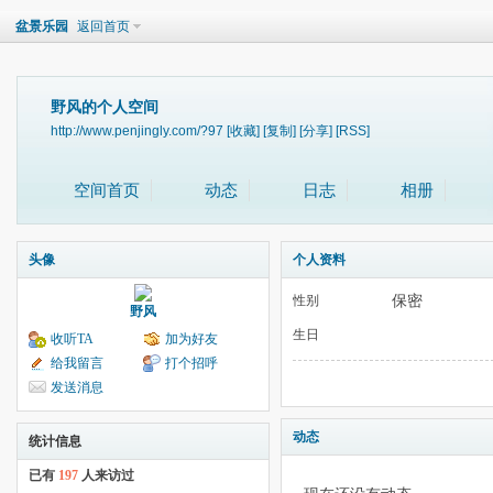
盆景乐园
返回首页
野风的个人空间
http://www.penjingly.com/?97
[收藏]
[复制]
[分享]
[RSS]
空间首页
动态
日志
相册
头像
个人资料
保密
性别
野风
生日
收听TA
加为好友
给我留言
打个招呼
发送消息
动态
统计信息
已有
197
人来访过