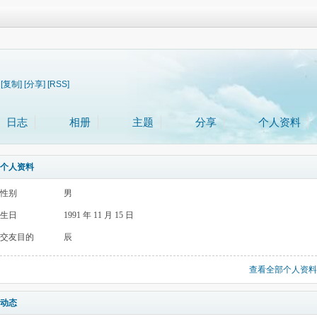
[复制]
[分享]
[RSS]
日志
相册
主题
分享
个人资料
个人资料
性别
男
生日
1991 年 11 月 15 日
交友目的
辰
查看全部个人资料
动态