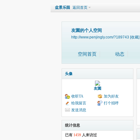
盆景乐园
返回首页
友園的个人空间
http://www.penjingly.com/?189743
[收藏]
空间首页
动态
头像
友園
收听TA
加为好友
给我留言
打个招呼
发送消息
统计信息
已有
1459
人来访过