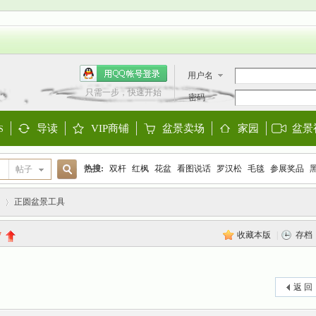
用户名
只需一步，快速开始
密码
导读
VIP商铺
盆景卖场
家园
盆景
S
Guide
Shop
Store
Space
热搜:
双杆
红枫
花盆
看图说话
罗汉松
毛毯
参展奖品
帖子
搜
欧洲盆景
阳台设计
迎春
金雀
大阪松
金弹子
黑松
三角
正圆盆景工具
收藏本版
|
存档
7
索
›
返 回