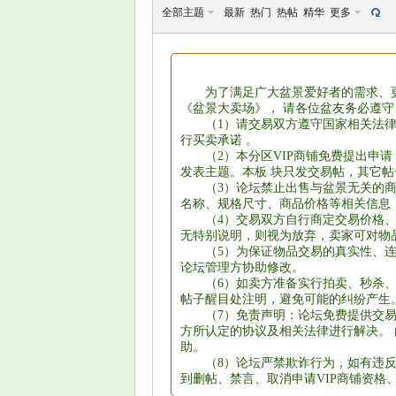
全部主题
最新
热门
热帖
精华
更多
为了满足广大盆景爱好者的需求、
《盆景大卖场》， 请各位盆友务必遵
景
（1）请交易双方遵守国家相关法
行买卖承诺 。
（2）本分区VIP商铺免费提出申
发表主题。本板 块只发交易帖，其它
（3）论坛禁止出售与盆景无关的
名称、规格尺寸、商品价格等相关信息
（4）交易双方自行商定交易价格
无特别说明，则视为放弃，卖家可对物
（5）为保证物品交易的真实性、连
论坛管理方协助修改。
（6）如卖方准备实行拍卖、秒杀
乐
帖子醒目处注明，避免可能的纠纷产生
（7）免责声明：论坛免费提供交
方所认定的协议及相关法律进行解决。
助。
（8）论坛严禁欺诈行为，如有违
到删帖、禁言、取消申请VIP商铺资格、