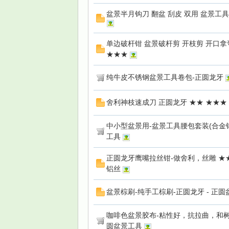
盆景半月钩刀 翻盆 刮皮 双用 盆景工具
单边破杆钳 盆景破杆剪 开枝剪 开口拿
★★★
纯牛皮不锈钢盆景工具卷包-正圆龙牙
舍利神枝速成刀 正圆龙牙 ★★ ★★★
中小型盆景用-盆景工具腰包套装(合金
工具
正圆龙牙鹰嘴拉丝钳-做舍利，丝雕 ★
铝丝
盆景棕刷-纯手工棕刷-正圆龙牙 - 正
咖啡色盆景胶布-粘性好，抗拉曲，和
圆盆景工具