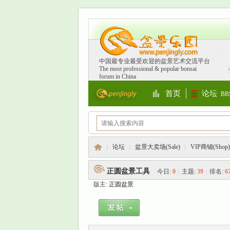
中国最专业最受欢迎的盆景艺术交流平台
The most professional & popular bonsai
forum in China
首页
论坛
BB
Portal
论坛
盆景大卖场(Sale)
VIP商铺(Shop)
正圆盆景工具
今日:
0
|
主题:
39
|
排名:
6
版主:
正圆盆景
盆
»
›
›