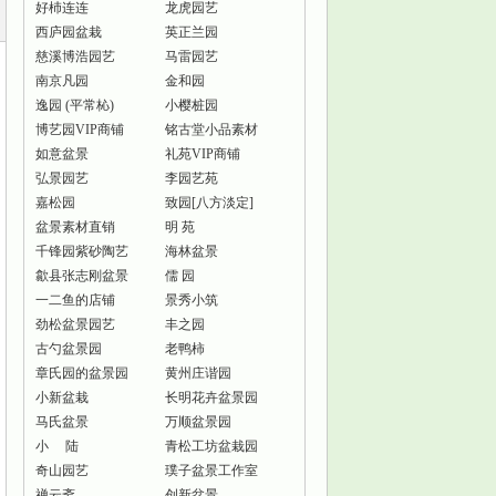
好杮连连
龙虎园艺
西庐园盆栽
英正兰园
慈溪博浩园艺
马雷园艺
南京凡园
金和园
逸园 (平常杺)
小樱桩园
博艺园VIP商铺
铭古堂小品素材
如意盆景
礼苑VIP商铺
弘景园艺
李园艺苑
嘉松园
致园[八方淡定]
盆景素材直销
明 苑
千锋园紫砂陶艺
海林盆景
歙县张志刚盆景
儒 园
一二鱼的店铺
景秀小筑
劲松盆景园艺
丰之园
古勺盆景园
老鸭柿
章氏园的盆景园
黄州庄谐园
小新盆栽
长明花卉盆景园
马氏盆景
万顺盆景园
小 陆
青松工坊盆栽园
奇山园艺
璞子盆景工作室
禅云斋
创新盆景