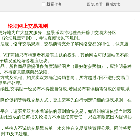
新窗
作者
回复/查看
最后发表
论坛网上交易规则
更好地为广大盆友服务，盆景乐园特地整合开辟了交易大分区——
守《论坛规章守则》，并认真阅读以下规则。
律法规，恪守交易规则，交易前请充分了解网络交易的特性 ，认真履
请，VIP商铺只有特定者有发表主题的权限，其他网友可以回帖但不能
帖子请发至论坛各相应版块。
商品，所售商品需提供多角度清晰图片（最好附参照物），应注明品种
， 不得蓄意隐瞒商品缺陷。
、方式及流程。如买卖双方确定购销意向，买方超过7日不进行交易且
品另行处理。
续性,交易贴一经发布不得擅自修改,若因发布有误确需修改的请联系
、降价促销等特殊交易方式，卖主需事先自行制定详细的游戏规则，在
。
易平台，请买卖双方本着诚信的原则愉快交易，如遇纠纷请依据当时双
 由此造成的任何损失论坛方不承担任何责任 ，只在有限范围内提供协
反，将拉入不诚信交易黑名单，永久性在交易版块置顶公示。同时将受
封ID及IP处理。