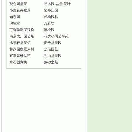
凝心园盆景
易木园-盆景 茶叶
小虎花卉盆景
隆盛庄园
知乐园
昶朸园林
佛龟堂
万彩坊
可馨珍珠罗汉松
嬉松园
南京大川园艺场
花房小周艺平苑
逸景轩盆景馆
麦子盆景园
林夕园盆景素材
众信园艺
宜嘉紫砂盆艺
孔山盆景园
水石创意坊
紫砂之苑