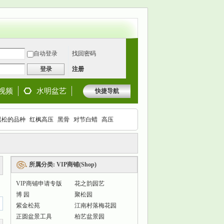
自动登录
找回密码
登录
注册
视频
水明盆艺
快捷导航
黑松的品种
红枫高压
黑骨
对节白蜡
高压
枫
所属分类: VIP商铺(Shop)
VIP商铺申请专版
花之韵园艺
博 园
聚松园
紫金松苑
江南村落梅花园
正圆盆景工具
柏艺盆景园