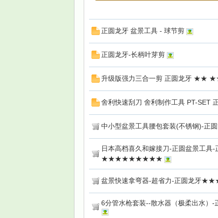
正圆龙牙 盆景工具 - 球节剪
园
正圆龙牙-长柄叶芽剪
升级版强力三合一剪 正圆龙牙 ★★ ★
舍利快速刮刀 舍利制作工具 PT-SET 
中小型盆景工具腰包套装(不锈钢)-正
日本高档喜久和嫁接刀-正圆盆景工具-
★★★★★★★★★
盆景快速拿弯器-超省力-正圆龙牙★★
6分管水枪套装--散水器（极柔出水）