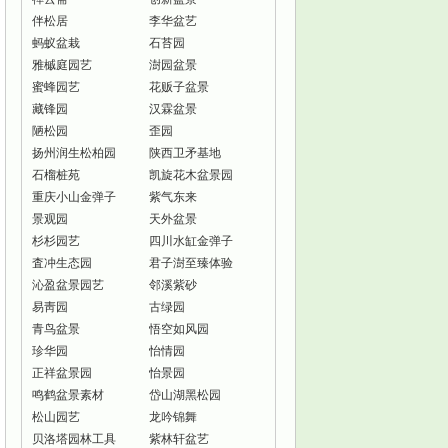
伴松居
李华盆艺
蚂蚁盆栽
石苔园
雅槭庭园艺
澍园盆景
蜜蜂园艺
花贩子盆景
藏锋园
汉霖盆景
陋松园
歪园
扬州润生松柏园
陕西卫矛基地
石榴桩苑
凯旋花木盆景园
重庆小山金弹子
紫气东来
景观园
天外盆景
杉杉园艺
四川水缸金弹子
査冲生态园
君子澍至臻体验
沁盈盆景园艺
邻溪紫砂
易靑园
古绿园
青鸟盆景
悟空如风园
珍华园
怡情园
正祥盆景园
怡景园
鸣鹤盆景素材
岱山湖黑松园
松山园艺
龙吟锦舞
贝洛塔园林工具
紫林轩盆艺