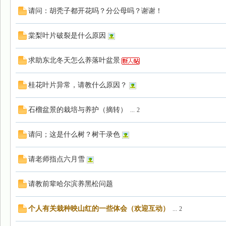
请问：胡秃子都开花吗？分公母吗？谢谢！
棠梨叶片破裂是什么原因
园
求助东北冬天怎么养落叶盆景
桂花叶片异常，请教什么原因？
石榴盆景的栽培与养护（摘转）
...
2
请问；这是什么树？树干录色
请老师指点六月雪
请教前辈哈尔滨养黑松问题
个人有关栽种映山红的一些体会（欢迎互动）
...
2