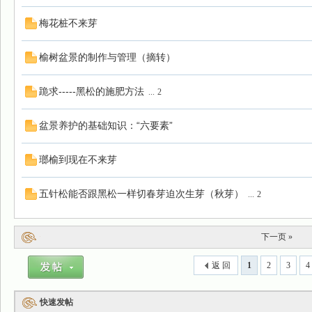
梅花桩不来芽
榆树盆景的制作与管理（摘转）
跪求-----黑松的施肥方法
...
2
盆景养护的基础知识：“六要素”
瑯榆到现在不来芽
五针松能否跟黑松一样切春芽迫次生芽（秋芽）
...
2
下一页 »
返 回
1
2
3
4
快速发帖