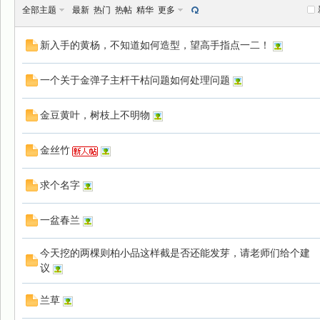
全部主题
最新
热门
热帖
精华
更多
新入手的黄杨，不知道如何造型，望高手指点一二！
一个关于金弹子主杆干枯问题如何处理问题
景
金豆黄叶，树枝上不明物
金丝竹
求个名字
一盆春兰
乐
今天挖的两棵则柏小品这样截是否还能发芽，请老师们给个建
议
兰草