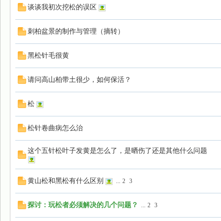
谈谈我初次挖松的误区
刺柏盆景的制作与管理（摘转）
黑松针毛很黄
请问高山柏带土很少，如何保活？
松
松针卷曲病怎么治
这个五针松叶子发黄是怎么了，是晒伤了还是其他什么问题
黄山松和黑松有什么区别
...
2
3
探讨：玩松者必须解决的几个问题？
...
2
3