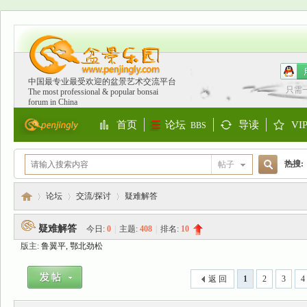
中国最专业最受欢迎的盆景艺术交流平台
只需
The most professional & popular bonsai
forum in China
首页
论坛
导读
VI
BBS
Portal
Guide
S
热搜:
帖子
搜
欧洲
论坛
交流/探讨
疑难解答
疑难解答
今日:
0
|
主题:
408
|
排名:
10
索
版主:
鲁翼平
,
鄂北劲松
盆
»
›
›
返 回
1
2
3
4