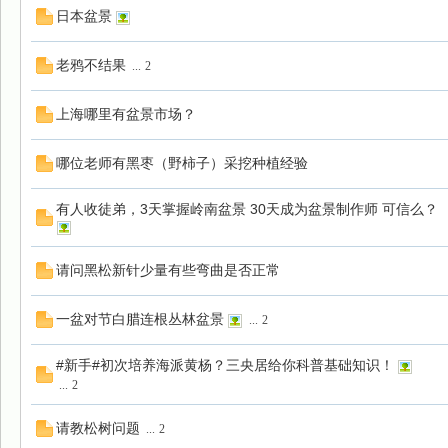
日本盆景
老鸦不结果
...
2
上海哪里有盆景市场？
哪位老师有黑枣（野柿子）采挖种植经验
有人收徒弟，3天掌握岭南盆景 30天成为盆景制作师 可信么？
请问黑松新针少量有些弯曲是否正常
一盆对节白腊连根丛林盆景
...
2
#新手#初次培养海派黄杨？三央居给你科普基础知识！
...
2
请教松树问题
...
2