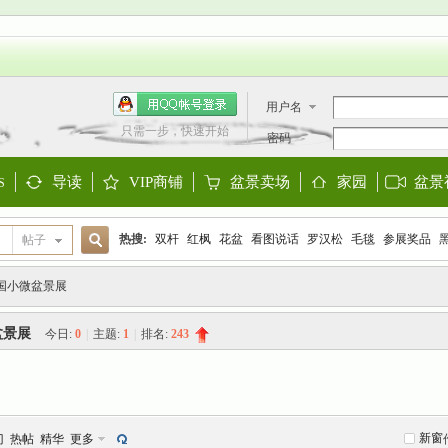
用户名
只需一步，快速开始
密码
导读
VIP商铺
盆景卖场
家园
盆景
S
Guide
Shop
Store
Space
热搜:
双杆
红枫
花盆
看图说话
罗汉松
毛毯
参展奖品
帖子
搜
欧洲盆景
阳台设计
迎春
金雀
大阪松
金弹子
黑松
三角
全国小微盆景展
盆景展
今日:
0
|
主题:
1
|
排名:
243
索
新窗
门
热帖
精华
更多