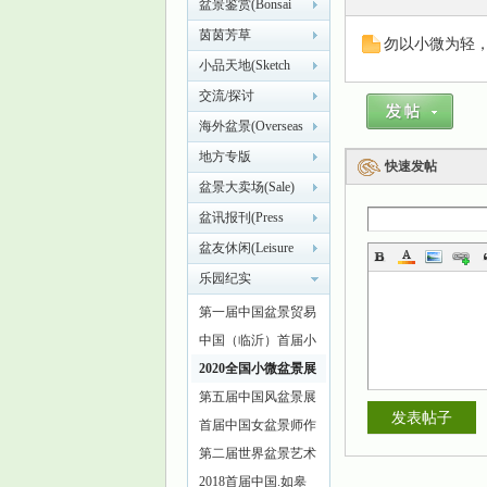
盆景鉴赏(Bonsai
appreciation)
茵茵芳草
勿以小微为轻，
小品天地(Sketch
world)
交流/探讨
海外盆景(Overseas
景
bonsai)
地方专版
快速发帖
盆景大卖场(Sale)
盆讯报刊(Press
information)
盆友休闲(Leisure
square)
乐园纪实
((Documentary)
第一届中国盆景贸易
发展大会称
中国（临沂）首届小
乐
微盆景展
2020全国小微盆景展
第五届中国风盆景展
发表帖子
首届中国女盆景师作
品展
第二届世界盆景艺术
创作大会
2018首届中国.如皋