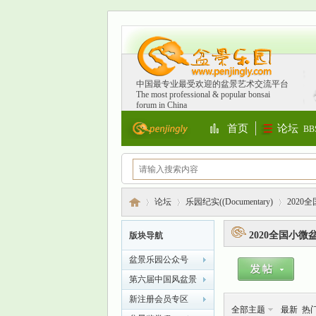
中国最专业最受欢迎的盆景艺术交流平台
The most professional & popular bonsai
forum in China
首页
论坛
BB
Portal
论坛
乐园纪实((Documentary)
2020
2020全国小微
版块导航
盆景乐园公众号
盆
»
›
›
第六届中国风盆景
展（中国宜兴）
新注册会员专区
全部主题
最新
热