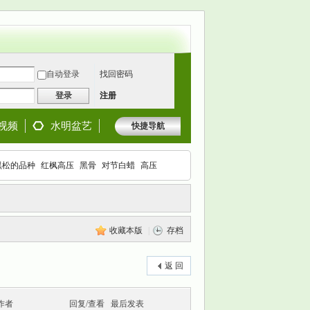
自动登录
找回密码
登录
注册
视频
水明盆艺
快捷导航
黑松的品种
红枫高压
黑骨
对节白蜡
高压
枫
收藏本版
|
存档
返 回
作者
回复/查看
最后发表