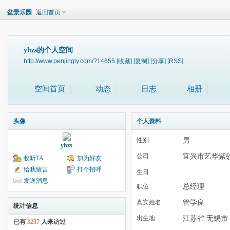
盆景乐园
返回首页
yhzs的个人空间
http://www.penjingly.com/?14655
[收藏]
[复制]
[分享]
[RSS]
空间首页
动态
日志
相册
头像
个人资料
男
性别
yhzs
宜兴市艺华紫
公司
收听TA
加为好友
给我留言
打个招呼
生日
发送消息
总经理
职位
管学良
真实姓名
统计信息
江苏省 无锡市
出生地
已有
3237
人来访过