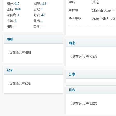
其它
学历
积分:
615
威望:
113
金钱:
1628
贡献:
1
江苏省 无锡市
居住地
诚信度:
1
好友:
47
无锡市船舶设
毕业学校
主题:
4
日志:
--
相册:
--
分享:
--
相册
动态
现在还没有相册
现在还没有动态
记录
分享
现在还没有记录
日志
现在还没有日志