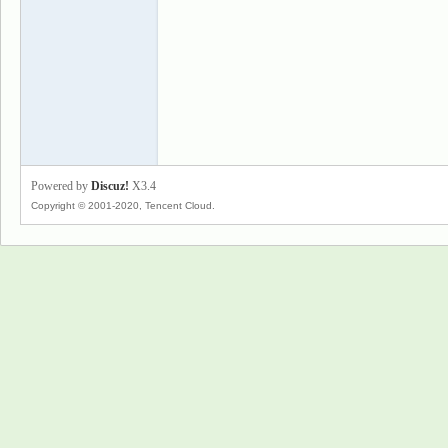
景
Powered by
Discuz!
X3.4
Copyright © 2001-2020, Tencent Cloud.
乐