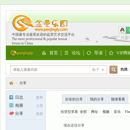
中国最专业最受欢迎的盆景艺术交流平台
只需
The most professional & popular bonsai
forum in China
首页
论坛
导读
VIP商
Portal
BBS
Guide
Shop
热搜:
帖子
搜
欧洲
分享
日志
发布
好友的分享
我的分享
随便看看
索
相册
上传
盆
›
按类型查看:
全部
|
网址
|
视频
|
音乐
|
Fla
分享
添加
现在还没分享