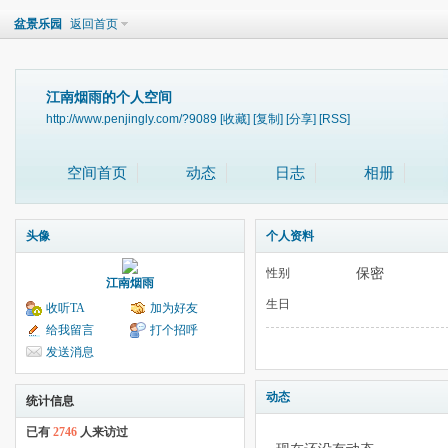
盆景乐园
返回首页
江南烟雨的个人空间
http://www.penjingly.com/?9089
[收藏]
[复制]
[分享]
[RSS]
空间首页
动态
日志
相册
头像
个人资料
保密
性别
江南烟雨
生日
收听TA
加为好友
给我留言
打个招呼
发送消息
动态
统计信息
已有
2746
人来访过