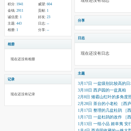
现在还没有动态
积分:
1941
威望:
604
金钱:
2911
贡献:
1
诚信度:
1
好友:
23
分享
主题:
443
日志:
--
相册:
1
分享:
--
日志
相册
现在还没有日志
现在还没有相册
主题
记录
3月17日 一盆级别比较高的
3月10日 西庐园的一盆真柏
现在还没有记录
2月8日 矮霸山红叶的多角度
2月28日 茶台的小老松 ［西
1月17日 整理的几盆杜鹃 ［
1月17日 一盆杜鹃的改作 ［
1月13日 一组小品 姬幸夷 
1月4日 西庐园收藏的一株大