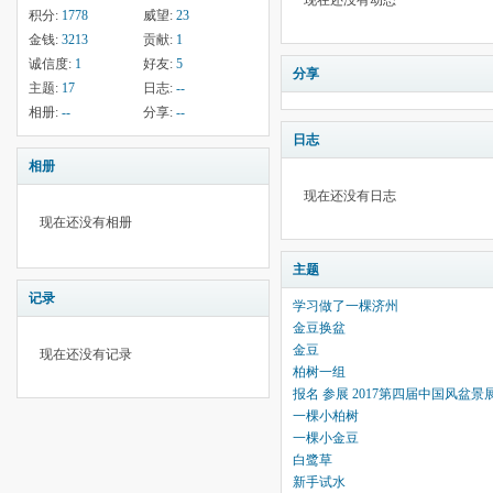
现在还没有动态
积分:
1778
威望:
23
金钱:
3213
贡献:
1
诚信度:
1
好友:
5
分享
主题:
17
日志:
--
相册:
--
分享:
--
日志
相册
现在还没有日志
现在还没有相册
主题
记录
学习做了一棵济州
金豆换盆
金豆
现在还没有记录
柏树一组
报名 参展 2017第四届中国风盆
一棵小柏树
一棵小金豆
白鹭草
新手试水