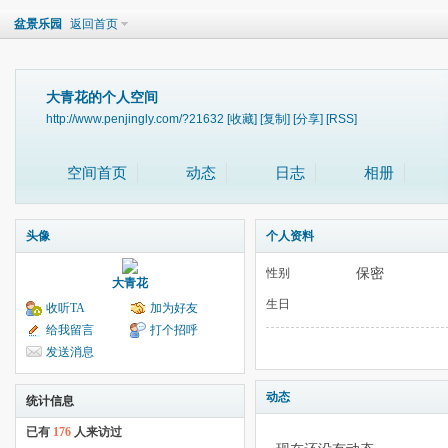
盆景乐园
返回首页
大青花的个人空间
http://www.penjingly.com/?21632
[收藏]
[复制]
[分享]
[RSS]
空间首页
动态
日志
相册
头像
个人资料
保密
性别
大青花
生日
收听TA
加为好友
给我留言
打个招呼
发送消息
动态
统计信息
已有
176
人来访过