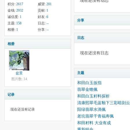
现在还没有动态
积分:
2617
威望:
201
金钱:
2932
贡献:
1
诚信度:
1
好友:
6
分享
主题:
158
日志:
--
相册:
1
分享:
--
日志
相册
现在还没有日志
主题
盆景
图片数: 14
和田白玉扳指
翡翠金蟾佩
记录
和田白玉籽料探析
清康熙翠毛蓝釉下三彩暗刻云
阳绿翡翠水滴佩
现在还没有记录
老坑翡翠干青福寿佩
和田籽料 大业有成
重新组合